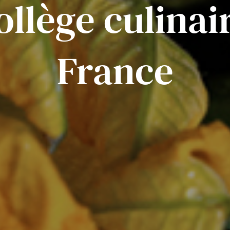
ollège culinai
France