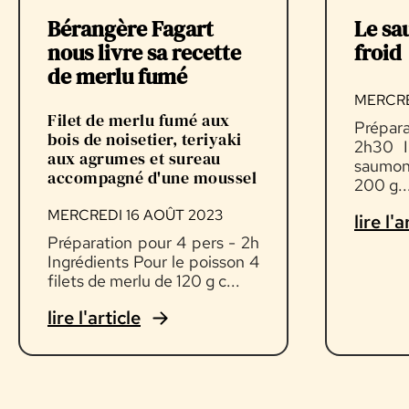
Bérangère Fagart
Le sa
nous livre sa recette
froid
de merlu fumé
MERCRE
Filet de merlu fumé aux
Prépar
bois de noisetier, teriyaki
2h30 I
aux agrumes et sureau
saumon
accompagné d'une moussel
200 g..
MERCREDI 16 AOÛT 2023
lire l'a
Préparation pour 4 pers - 2h
Ingrédients Pour le poisson 4
filets de merlu de 120 g c...
lire l'article