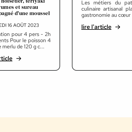
 noisetier, teriyaki
Les métiers du pat
rumes et sureau
culinaire artisanal pl
agné d'une moussel
gastronomie au cœur d
DI 16 AOÛT 2023
lire l'article
tion pour 4 pers - 2h
ents Pour le poisson 4
e merlu de 120 g c...
rticle