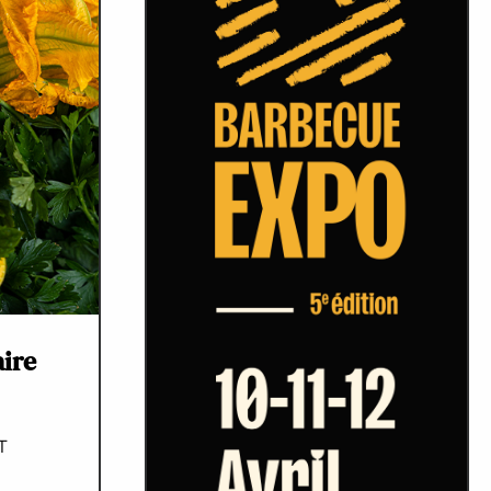
aire
T