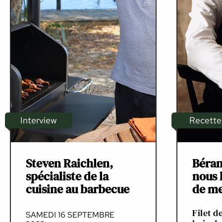
Interview
Recette
Steven Raichlen,
Béran
spécialiste de la
nous 
cuisine au barbecue
de me
Filet 
SAMEDI 16 SEPTEMBRE