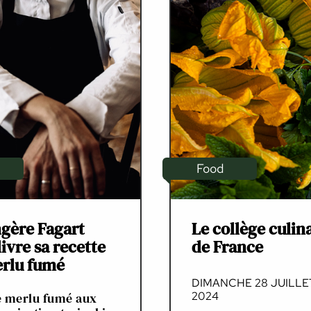
Food
gère Fagart
Le collège culin
livre sa recette
de France
rlu fumé
DIMANCHE 28 JUILLE
2024
de merlu fumé aux