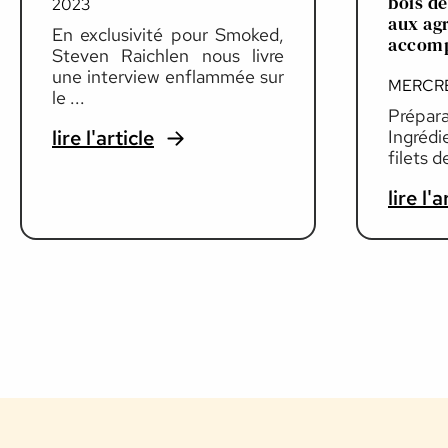
bois de
2023
aux ag
En exclusivité pour Smoked,
accomp
Steven Raichlen nous livre
une interview enflammée sur
MERCRE
le ...
Prépara
lire l'article
Ingrédi
filets d
lire l'a